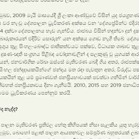
රමුඛව, 2009 මැයි මාසයේදී ශ්‍රී ලංකා ආණ්ඩුවේ විසින් යුද ජයග්‍ර
ස වර නැංවූ දේශපාලන ධ්‍රැවීකරණ අක්ෂය වන ‘දේශප්‍රේමීන්ට එදිරව 
4 දක්වා දේශපාලනය හැඩ ගැන්වීය. ජාජබය විසින් හඳුන්වා දුන් ද
ොරුකාරයන් එදිරිව සොරුන්’ යන අක්ෂය ගොඩ නැගී තිබේ. දේශප්‍ර
යුගුය තුළ සිංහල-බෞද්ධ ජාතිකත්වයට පක්ෂව, විධායක ශාඛාව තුළ
දූෂණ-ඥාති සංග්‍රහය පිළිබඳ චෝදනාවලින් ද සලකුණු වූ යුගයක් ආර
්, ජනවාර්ගික රේඛා ඔස්සේ මැතිවරණ බෙදී ගිය අතර, රාජපක්
 සිංහල ඡන්දදායකයින්ගේ ඡන්දය මත රඳා පැවතුන අතර, විරුද්ධ ප
යකයින් තුළ යම් ප්‍රමාණවත් ජනප්‍රියභාවයක් පවත්වා ගනිමින් වාර්
මහත් ජනප්‍රියතාවය දිනා ගැනීමයි. 2010, 2015 සහ 2019 ජනා
මෙම ධ්‍රැවීකරණය පෙන්නුම් කරයි.
 නැද්ද?
පාලන මැතිවරණ ප්‍රතිඵල හේතු කිහිපයක් නිසා සැලකිය යුතු හැරවු
පළමුව, බොහෝ පළාත් පාලන ආයතනවල සම්පූර්ණ බහුතරයක් ලබ