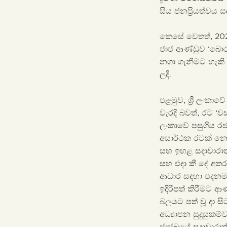
සිය ජනප්‍රියත්වය 
කෙසේ වෙතත්, 202
ජාජ ආණ්ඩුව ‘බොරු
නගා ගැනීමට හැකි
ලදී.
පළමුව, ශ්‍රී ලංකා
වැරදි බවත්, රට ‘
ලංකාවේ පසුගිය රජය
අසාර්ථක රටක් නොව
සහ ඉහළ සදාචාරාත
සහ එදා කී දේ අතර
ආධාර සඳහා පදනම 
ඉදිරිපත් කිරීමට
බලයට පත් වූ දා සි
අධ්‍යාපන සුදුසුකම
ජාජබයේ සදාචාරාත්