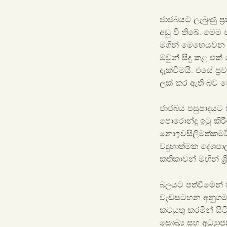
ජාජබයට ලැබුණු ප්
අඩු වී තිබේ. මෙම ඡ
මගින් මෙහෙයවන ලද
ඔවුන් සිදු කළ එක්
දැක්වීමයි. එසේ ප්
ලක් කර ඇති බව 
ජාජබය පසුපාදයට 
පොරොන්දු ඉටු කි
නොඉවසිලිමත්කමයි
ව්‍යුහාත්මක දේශ
කතිකාවන් මඟින් ශ
බලයට පත්වීමෙන් 
වැඩසටහන අනුගමනය
කටයුතු කරමින් සිට
සෞඛ්‍ය සහ අධ්‍යා