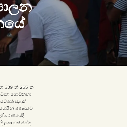
පාලන
ලනයේ
න 339 න් 265 ක
සන්ධාන ගොඩනඟා
යටතේ පළාත්
 මෙයින් ජජාබයට
 මැතිවරණයේදී
ී ලබා ගත් ඡන්ද