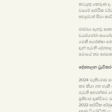
කටයුතු කෙරුණ ද, 
වසරේ ආර්ථික වර්ධ
තවදුරටත් සීමා කරය
ජාජබය ඇඟවූ ආකාර
ඩයස්පෝරා ආයෝජන 
මෙකී අපේක්ෂා පරත
දැන් පැවති දේශපා
සමායේ තම ආඛ්‍යානයට
දේශපාලන ධ්‍රැවීක
2024 මැතිවරණ සමය
කර කියා ගත හැකි
පැවති අභ්‍යන්තර බ
ප්‍රතිචාර දැක්වීම
2022 ආර්ථික අර්
දූෂණ විරෝධීත්වය 