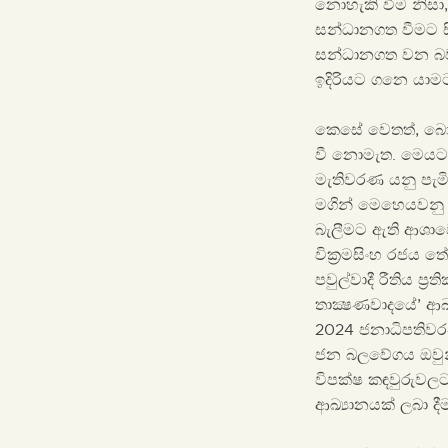
නොහැකි වීම නිස
සන්ධානගත වීමට ස
සන්ධානගත වන බව 
ඉදිරියට ගනෙ යාම
කෙසේ වෙතත්, බොරු
වී නොමැත. මෙයට ප
මැතිවරණ යනු පැම
මගින් මෙහෙයවනු ල
බැලීමට ඇති ආශාවෙ
වික්‍රමසිංහ රජය 
පවුල්වාදී රීතිය ප
තාක්‍ෂණවාදයේ’ ආඛ
2024 ජනාධිපතිවරණ
ජන බලවේගය ඔවුන්ග
විපක්ෂ කඳවුරුවල
ආඛ්‍යානයක් ලබා ද