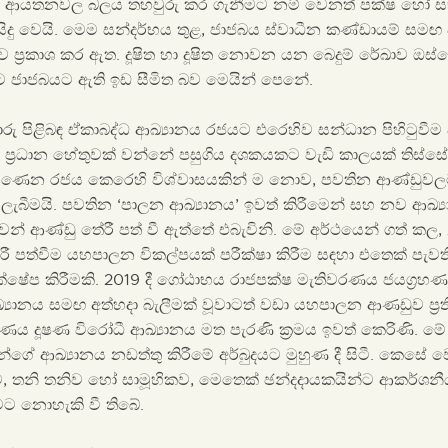
ා, ආයතනවල බලය තහවුරු කර ගැනීමට නම් වෙනත් පක්ෂ හෝ 
ිදු වෙයි. මෙම සන්දර්භය තුළ, ජාජබය ස්වාධීන කණ්ඩායම් සම
ප්‍රකාශ කර ඇත. දූෂිත හා දූෂිත නොවන යන බෙදුම් රේඛාව ඔස
ට ජාජබයට ඇති ඉඩ සීමිත බව මෙයින් පෙනේ.
 පිළිබඳ ඒකාබද්ධ ආඛ්‍යානය රජයට එරෙහිව සන්ධාන පිහිටුවීම 
්‍රධාන හේතුවක් වන්නේ පසුගිය දශකයකට වැඩි කාලයක් තිස්සේ ශ්
ිණෙන රජය කෙරෙහි විශ්වාසයකින් ම නොව, පවතින ආණ්ඩුවලට 
ැබීමයි. පවතින ‘පාලන ආඛ්‍යානය’ ඉවත් කිරීමෙන් සහ නව ආඛ්‍ය
න් ආණ්ඩු තේරී පත් වී ඇත්තේ එබැවිනි. මේ අර්ථයෙන් ගත් කල, 2
තේරී පත්වීම යහපාලන විකල්පයක් පරීක්ෂා කිරීම සඳහා එතෙක් පැව
්‍රතික්ෂේප කිරීමකි. 2019 දී ගෝඨාභය රාජපක්ෂ මැතිවරණය ජයග්‍රහණය
්‍යානය සමඟ අත්හදා බැලීමක් වූවාටත් වඩා යහපාලන ආණඩුව ප්‍රති
ය දූෂණ විරෝධී ආඛ්‍යානය මත පැරණි ක්‍රමය ඉවත් කෙරිණි. මේ
ේ ආඛ්‍යානය නඩත්තු කිරීමේ අර්බුදයට මුහුණ දී සිටී. කෙසේ වෙත
ට, තනි තනිව හෝ සාමූහිකව, මෙතෙක් ඡන්දදායකයින්ට ආකර්ශනී
ීමට නොහැකි වී තිබේ.