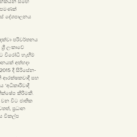
සභිකයන් සමඟ
ඟ පමණක්
්සේ දේශපාලනය
දක්වා පරිවර්තනය
‍රී ලංකාවේ
විරෝධී හැඟීම්
ානයක් අත්හදා
015 දී සිරිසේන-
ති ආරක්ෂකවාදී සහ
 ‘අධිකාරීවාදී
ක්ෂේප කිරීමකි.
 වන විට ජාතික
ත්, ප්‍රධාන
ය විකල්ප