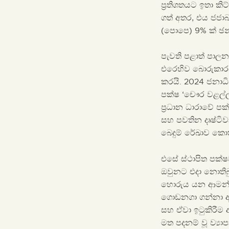
ප්‍රතිශතයට ඉතා ක
ගත් අතර, එය ජජා
(පොපෙ) 9% ක් ඡන්
පැවති පළාත් පාලන
එරෙහිව බොරුකාරය
කරයි. 2024 ජනාධි
පක්ෂ ‘චෞර වළල්ල
ප්‍රධාන ධාරාවේ පක
සහ පවතින දෘෂ්ටි
බෙදුම් රේඛාව කොතර
එසේ ස්ථාපිත පක්ෂ
ඔවුනට එදා නොතිබු
හොරුය යන ආමන්ත්‍
ගොඩනගා ගන්නා ආක
සහ ඒවා ඉටුකිරීම
මත පදනම් වූ ව්‍ය