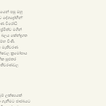
හණයෙන් පසු ඔහු
දේශද්‍රෝහීන්’
ූෂණ විරෝධී
ේමීත්ව මගින්
 බලය කේන්ද්‍රගත
ම්භ විණි.
ෂ මැතිවරණ
ක්ෂවල ක්‍රමෝපාය
ගික සුළුතර
ධිපතිවරණවල
ම් ලක්ෂ්‍යයක්
ා ගැනීමට ජාජබයට