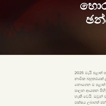
හොර
ඡන්
2025 මැයි පළාත්
නාමික බහුතරයක් 
නොගෙන ම පළාත්
පාලන ආයතන පිහිට
හැකි වෙයි. ඔවුන් 
පක්ෂය ලබාගත් ඡන්