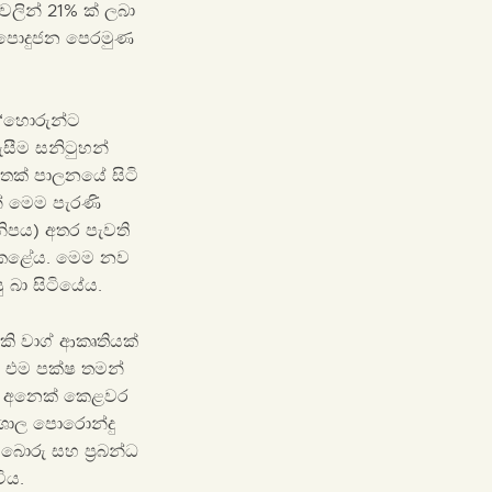
වලින් 21% ක් ලබා
් පොදුජන පෙරමුණ
ට ‘හොරුන්ට
සීම සනිටුහන්
තෙක් පාලනයේ සිටි
් මෙම පැරණි
ලනිපය) අතර පැවති
් කළේය. මෙම නව
 බා සිටියේය.
කි වාග් ආකෘතියක්
ට එම පක්ෂ තමන්
ෂයේ අනෙක් කෙළවර
ිශාල පොරොන්දු
ොරු සහ ප්‍රබන්ධ
ිය.