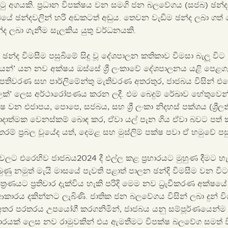
ිට්ටු අගයකි. ප්‍රධාන විපක්ෂය වන සමගි ජන බලවේගය (සජබ) ඡන්ද
බයේ ඡන්දවලින් හරි අඩකටත් අඩුය. තෙවන වැඩිම ඡන්ද ලබා ගත
ද ලබා ගැනීම සැලකිය යුතු වර්ධනයකි.
 ඡන්ද විමසීම පසුබිමේ සිදු වූ දේශපාලන කතිකාව විමසා බැලූ වි
න්’ යන නව අක්ෂය ඔස්සේ ශ්‍රී ලංකාවේ දේශපාලනය යළි පෙළගැ
පතිවරණ සහ පාර්ලිමේන්තු මැතිවරණ අතරතුර, ජාජබය විසින් එ
ක්’ ලෙස අර්ථාරෝපණය කරන ලදී. එම බෙදුම් රේඛාව හේතුවෙන
්ෂ වන එජාපය, පොපෙ, සජබය, සහ ශ්‍රී ලංකා නිදහස් පක්ශය (ශ්‍රී
වාදාත්මක වෙනස්කම් බොඳ කර, ඒවා යල් පැන ගිය ඒවා බවට පත
ම් ප්‍රබල වූයේද යත්, දෙමළ සහ මුස්ලිම් පක්ෂ පවා ඒ හමුවේ පසු
වලට එරෙහිව ජාජබය2024 දී එල්ල කළ ප්‍රහාරයට මුහුණ දීමට හැ
ණු නමුත් මැයි මාසයේ පැවති පළාත් පාලන ඡන්දි විමසීම වන වි
රණයට ප්‍රතිචාර දැක්විය හැකි පරිදි මෙම නව ධ්‍රැවීකරණ අක්
ාරය දකින්නට ලැබිණි. ජාතික ජන බලවේගය විසින් ලබා දුන් ව
 අතර පරතරය උපයෝගී කරගනිමින්, ජාජබය යනු සම්පූර්ණයෙන්ම බ
ාපාරයක් ලෙස නව රාමුවකින් එය ඇමතීමට විපක්ෂ බලවේග සමත් ව