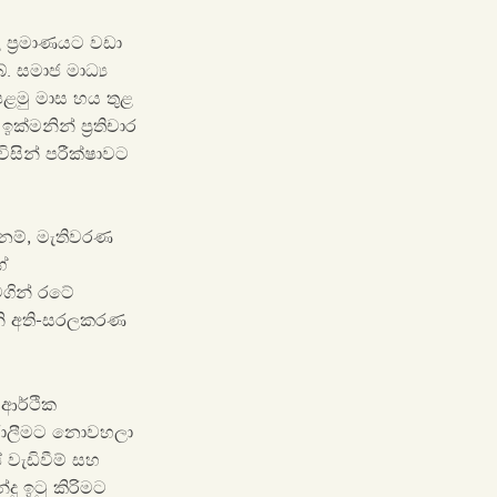
 ප්‍රමාණයට වඩා
ේ. සමාජ මාධ්‍ය
මු මාස ​​හය තුළ
ක්මනින් ප්‍රතිචාර
ිසින් පරීක්ෂාවට
නම්, මැතිවරණ
ේ
ගින් රටේ
ැනි අති-සරලකරණ
ආර්ථික
පුරාලීමට නොවහලා
් වැඩිවීම් සහ
ු ඉටු කිරිමට