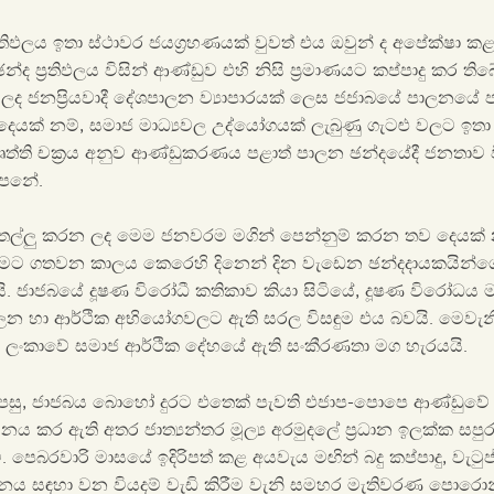
‍රතිඵලය ඉතා ස්ථාවර ජයග්‍රහණයක් වුවත් එය ඔවුන් ද අපේක්ෂා කළ
න්ද ප්‍රතිඵලය විසින් ආණ්ඩුව එහි නිසි ප්‍රමාණයට කප්පාදු කර තිබ
 ජනප්‍රියවාදී දේශපාලන ව්‍යාපාරයක් ලෙස ජජාබයේ පාලනයේ පළ
 දෙයක් නම්, සමාජ මාධ්‍යවල උද්යෝගයක් ලැබුණු ගැටළු වලට ඉතා ඉ
‍රවෘත්ති චක්‍රය අනුව ආණ්ඩුකරණය පළාත් පාලන ඡන්දයේදී ජනතාව ව
පෙනේ.
තල්ලු කරන ලද මෙම ජනවරම මගින් පෙන්නුම් කරන තව දෙයක් 
රීමට ගතවන කාලය කෙරෙහි දිනෙන් දින වැඩෙන ඡන්දදායකයින්ග
. ජාජබයේ දූෂණ විරෝධී කතිකාව කියා සිටියේ, දූෂණ විරෝධය ම
පාලන හා ආර්ථික අභියෝගවලට ඇති සරල විසඳුම එය බවයි. මෙව
්‍රී ලංකාවේ සමාජ ආර්ථික දේහයේ ඇති සංකීරණතා මග හැරයයි.
පසු, ජාජබය බොහෝ දුරට එතෙක් පැවති එජාප-පොපෙ ආණ්ඩුවේ 
 කර ඇති අතර ජාත්‍යන්තර මූල්‍ය අරමුදලේ ප්‍රධාන ඉලක්ක ස
ී. පෙබරවාරි මාසයේ ඉදිරිපත් කළ අයවැය මඟින් බදු කප්පාදු, වැටුප
පනය සඳහා වන වියදම් වැඩි කිරීම වැනි සමහර මැතිවරණ පොරොන්ද