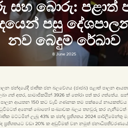
ු සහ බොරු: පළාත් 
දයෙන් පසු ‌දේශපා
නව බෙදුම් රේඛාව
8 June 2025
 පාලන ඡන්දයේදී ජාතික ජන බලවේගය (ජාජබ) පළාත් පාලන ආයත
ලබා ගත් අතර, සාමාජිකයින් 3926 ක් තෝරා පත් කර ගත්තේය. 
 පාලන ආයතන 150 කට වැඩි ගණනක තම පක්ෂයේ නායකත්වය 
ුවීමටත් අනෙක් බොහෝ සංඛ්‍යාවක බලය තහවුරු කර ගැනීමටත්
ජාතික මට්ටමින් ලැබූ 43% ක ඡන්ද ප්‍රතිශතය 2024 පාර්ලිමේන්තු
ද ප්‍රතිශතයට වඩා 20% ක අඩුවීමක් වන නමුත් ජනාධිපතිවරණයේද