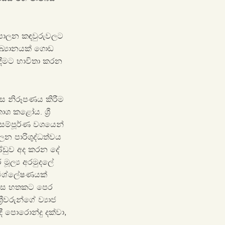
ශපාලන කඳවුරුවලට
ආඛ්‍යානයක් ගොඩ
දීමට භාවිතා කරන
ලෙස නිරූපණය කිරීම
ශ කළෝය. ශ්‍රී
ව සම්පූර්ණ වශයෙන්
ලන පාරිශුද්ධත්වය
්ඩුව අද කරන දේ
මූල්‍ය අරමුදලේ
විශ්ලේෂණයක්
 මාස හතකට පෙර
ීවරුන්ගේ ව්‍යාජ
ී පොරොන්දු දක්වා,