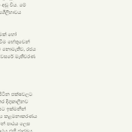
අඩු විය. මේ
යශීලීභාවය
ීමක් හෝ
වීම හේතුවෙන්
ුම් නොමැතිව, රජය
ිය වසරේ මැතිවරණ
 සිටින පක්ෂවලට
ර දිගුකාලීනව
බයට ඉක්මනින්
 මූල්‍ය කළමනාකරණය
සටන් පාඨය ලෙස
පාඨය එහි ජාජබය