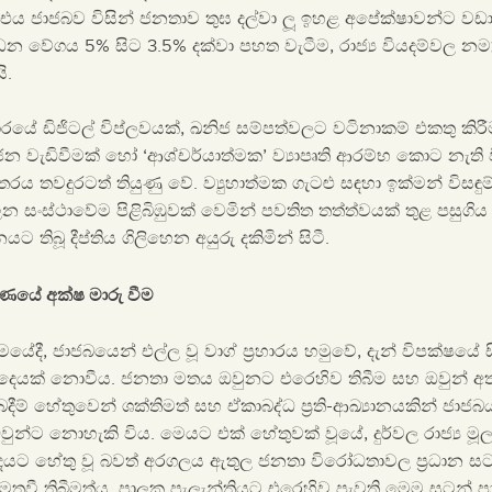
එය ජාජබව විසින් ජනතාව තුඝ දල්වා ලූ ඉහළ අපේක්ෂාවන්ට වඩා 
න වේගය 5% සිට 3.5% දක්වා පහත වැටීම, රාජ්‍ය වියදම්වල නම්‍
ි.
යේ ඩිජිටල් විප්ලවයක්, ඛනිජ සම්පත්වලට වටිනාකම් එකතු කිර
වැඩිවීමක් හෝ ‘ආශ්චර්යාත්මක’ ව්‍යාපෘති ආරම්භ කොට නැති 
රය තවදුරටත් තියුණු වේ. ව්‍යුහාත්මක ගැටළු සඳහා ඉක්මන් විසඳ
ලන සංස්ථාවේම පිළිබිඹුවක් වෙමින් පවතිත තත්ත්වයක් තුළ පසුග
 තිබූ දීප්තිය ගිලිහෙන අයුරු දකිමින් සිටී.
රණයේ අක්ෂ මාරු වීම
ේදී, ජාජබයෙන් එල්ල වූ වාග් ප්‍රහාරය හමුවේ, දැන් විපක්ෂයේ
 දෙයක් නොවීය. ජනතා මතය ඔවුනට එරෙහිව තිබීම සහ ඔවුන් අත
ෙදීම් හේතුවෙන් ශක්තිමත් සහ ඒකාබද්ධ ප්‍රති-ආඛ්‍යානයකින් ජාජ
ට ඔවුන්ට නොහැකි විය. මෙයට එක් හේතුවක් වූයේ, දුර්වල රාජ්‍ය
බුදයට හේතු වූ බවත් අරගලය ඇතුල ජනතා විරෝධතාවල ප්‍රධාන 
මතුවී තිබීමත්ය. පාලක පැලැන්තියට එරෙහිව පැවති මෙම සටන් 