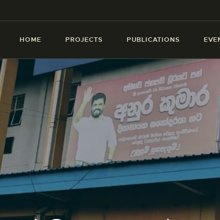
HOME
PROJECTS
HOME
PROJECTS
PUBLICATIONS
EVE
PUBLICATIONS
EVENTS
CREATIVES
ABOUT US
CONTACT US