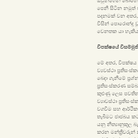
ඔවුන්ගෙන් බොහෝ දෙ
පෙනී සිටින නමුත්
පදනමක් වන අතර, 
වීසින් පොරොන්දු
වෙනතක යා හැකි
විපක්ෂයේ විසම්ම
මේ අතර, විපක්ෂය
ව්‍යවස්ථා ප්‍රතිස
බෙදා ගැනීමේ ප්‍ර
ප්‍රතිසංස්කරණ සම්
කුළුණු ලෙස පවතින
ව්‍යාවස්ථා ප්‍රති
වගවීම සහ ආර්ථික අ
තැබීම‌ට ජාජබය කට
යනු නීත්‍යානුකූල 
කරන මන්ත්‍රීවරුන