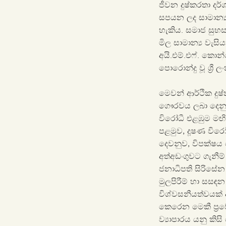
ජීවන දුෂ්කරතා ද
සපයන ලද සාමාන්‍ය
හැකිය. සමාජ සුභසා
මිල සාමාන්‍ය වැසි
අයි.එම්.එෆ්. කොන
පොරොන්දු වූ ශ්‍ර
මෙවන් ආර්ථික දුෂ
ගෞරවය ලබා දෙනු 
විරෝධී එළඹුම මඟි
පළමුව, දූෂණ විරෝ
දෙවනුව, විපක්ෂය 
අත්අඩංගුවට ගැනීම්
ජනාධිපති සිරිසේ
මුලපිරීම් හා සසඳන
විශ්වසනීයත්වයක් 
කෙරෙන මෙකී ප්‍රවේ
ව්‍යාපාරය යනු කි