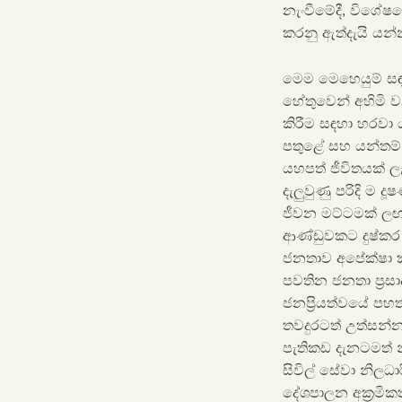
නැංවීමේදී, විශේෂ
කරනු ඇත්දැයි යන්න
මෙම මෙහෙයුම් සඳහ
හේතුවෙන් අහිමි ව
කිරීම සඳහා හරවා ය
පතුළේ සහ යන්තම් 
යහපත් ජීවිතයක් ල
දැලුවුණු පරිදි ම
ජීවන මට්ටමක් ලඟා
ආණ්ඩුවකට දුෂ්කර 
ජනතාව අපේක්ෂා 
පවතින ජනතා ප්‍රස
ජනප්‍රියත්වයේ පහ
තවදුරටත් උත්සන්
පැතිකඩ දැනටමත් න
සිවිල් සේවා නිලධ
දේශපාලන අක්‍රමි