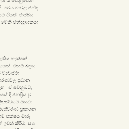
ශපාලනය වෙනුවෙන්
ෙි. මෙය චංචල ඡන්ද
ට ගියත්, ජාජබය
 මෙකී ඡන්දදායකයා
දැකිය හැක්කේ
කෝණයෙන්, එනම් බලය
ව්‍යවස්ථා
්කරණවල ප්‍රධාන
නැත. ඒ වෙනුවට,
 දී ජනප්‍රිය වූ
මූලිකත්වයට ඔසවා
මැතිවරණ ප්‍රකාශන
 තම පක්ෂය මාරු
 ඉවත් කිරීම, සහ