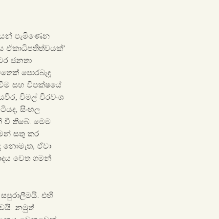
ෂයෙන් පැමිණෙන
මය ඒකාධිපතිත්වයක්’
ෙටර ජනතා
ෙතෙක් පොරබැදූ
ත්වීම සහ විපක්ෂයේ
යවීර, විමල් වීරවංශ
ටියද, සිංහල
 වී තිබේ. මෙම
මන් සතු කර
වාද නොමැත, ඒවා
වාදය වෙත ගමන්
පුරාලීමයි. එහි
යි. නමුත්