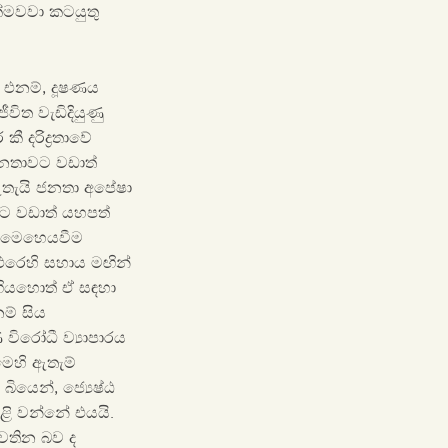
ක්මවවා කටයුතු
එනම්, දූෂණය‌
ිත වැඩිදියුණු
 දරිද්‍රතාවේ
ජනතාවට වඩාත්
 ඇතැයි ජනතා අපේෂා
වට වඩාත් යහපත්
ක් මෙහෙයවීම
එරෙහි සහාය මඟින්
ියහොත් ඒ සඳහා
ම් සිය
විරෝධී ව්‍යාපාරය
ෙහි ඇතැම්
ියෙන්, ජ්‍යෙෂ්ඨ
ෙළි වන්නේ එයයි.
වතින බව ද