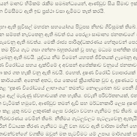
යෙන් මානව හිමිකම් රැකීම සමබන්ධයෙන්, ආණ්ඩුව සිය සීමාව ඉ
 විමසීමට ඇති ඉඩ ප්‍රස්ථා වසා දැමීමට තැත් කරයි.
ා ඇති සුවිසල් මහජන සහයෝගය පිටුපස නිහඬ ගිවිසුමක් තිබේ. 
න සම්පත් නැවතෙනු ඇති බවත් එය පෙරළා සාමාන්‍ය ජනතාවගේ ජීව
ැවෙනු ඇති බවත්ය. මෙකී රාජ්‍ය පාරිශුද්ධකරණය හේතුවෙන් පෙර කී
තම දිවිය ගැට ගසා ගන්නා බහුතරයක් වූ පහළ මධ්‍යම පාන්තික 
ැබෙනු ඇති බවයි. යුද්ධය නිම වීමෙන් යහපත් ජීවිතයක් ලැබෙනු
 දූෂණ විරෝධය සහය දැක්වීමේ ද අවසන් අපේක්ෂාව වනුයේ ජනතා
 කර ගත හැකි වනු ඇති බවයි. එහෙත්, දූෂණ විරෝධී ව්‍යාපාරය
කාර්යයකි. අනෙක් අතට, එය කෙසේ ක්‍රියාත්මක වුව ද, දූෂණයට 
කළ “දූෂණ විරෝධයේ ලාභාංශය” තමන්ට නොලැබෙන බව පෙනී ග
ාදය ඇල් මැරුණු ස්වභාවයක් ගත හැකිය. එවැනි පරිවර්තනයක්, එන
ත වැටීමක් හමුවේ, ආණ්ඩුව තමන් දැඩි සහ මර්ධනකාරී ලෙස දුෂණ 
න කළ යුතු බවට ලකුණක් ලෙස වරදවා වටහා ගැනීමට ඉඩ තිබේ. ම
ිරාවරණය වෙමින් තිබේ. නීතිමය ගැටලුවලට පැටලැවෙනු ඇතැයි බ
ාරීන් විධායක තීරණ ගැනීමට මැලි වන බවට ඇති වාර්තා මඟින් හ
කතාවන්වන්ගේ වගකීම ඔවුන් මත පැටවීමට යම් උපාය මාර්ගයක් ප