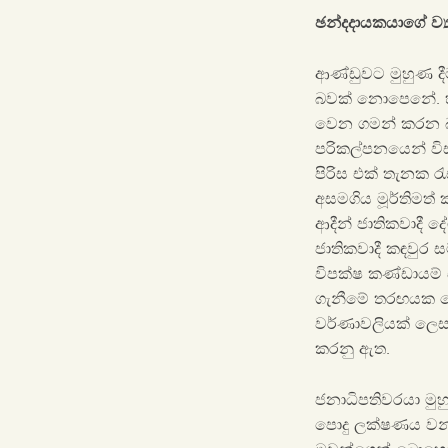
ඡන්දදායකයාගේ ව්‍
ආණ්ඩුවට මුහුණ දී
බවක් නොපෙනේ. හිටප
වෙන ගමන් කරන බ
පරිකල්පනයෙන් වි
පිරිස එක් තැනක රැ
අසමගිය මූර්තිමත් 
ආදීන් ජාතිකවාදී 
ජාතිකවාදී කඳවුර
විපක්ෂ කණ්ඩායම්
ගැනීමේ තරඟයක යෙදී
වර්ණාවලියක් ලෙස 
කරනු ඇත.
ජනාධිපතිවරයා මුහ
පොදු ලක්ෂණය වන්