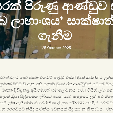
රක් පිරුණු ආණ්ඩුව
බ ලාභාංශය’ සාක්ෂාත
ගැනීම
25 October 2025
ිවරණවලට පෙර ජාජබ විරෝධී කඳවුර විසින් දියත් කරන්නට උත්
පුස්සක් බවට වී ඇත. එහි පදනම වූයේ රතු ආණ්ඩුවක් යටතේ සිය
 මෑතක දී සිදු කළ අයි.එම්.එෆ් සමාලෝචනය, රජය විසින් ලබා ගෙන
 පැවති ක්‍රියා පිළිවෙතම ඉදිරියට ගෙන යාම පැසසුමට ලක් කර ති
ට්මේ ලබා ඇති මෙම ස්ථාවරත්වය දරිද්‍රතා රේඛාවට පහළින් ජීවත්
 තත්ත්වයට කිසිදු සාධනීය වෙනසක් සිදු කර නැති තරම්ය. ජ