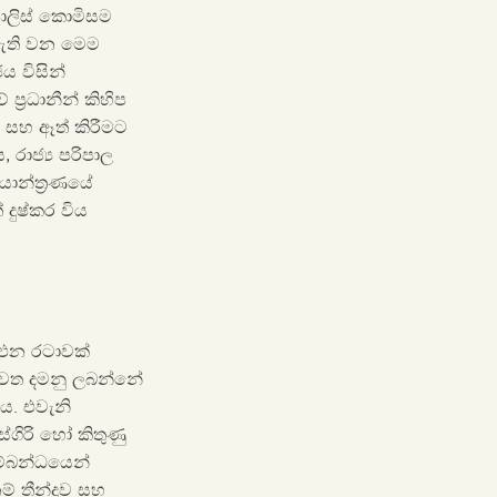
පොලිස් කොමිසම
ුළ ඇති වන මෙම
 විසින්
‍රධානීන් කිහිප
ට සහ ඈත් කිරීමට
රාජ්‍ය පරිපාල
යාන්ත්‍රණයේ
දුෂ්කර විය
 එන රටාවක්
ඉවත දමනු ලබන්නේ
ය. එවැනි
්ගිරි හෝ කිතුණු
සම්බන්ධයෙන්
ම් තීන්දුව සහ