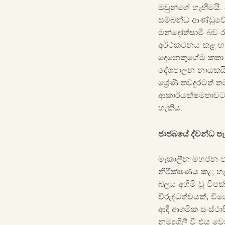
ඔවුන්ගේ හැඟීමයි. 
සම්බන්ධ ආණ්ඩුවේ ක
මන්දෝත්සාමී බව 
අර්ථකථනය කළ හැක
දෙනෙකුගේම කතා වල
දේශපාලන නායකයින්
ශ්‍රේණි තවදුරටත්
ආකාර්යක්ෂමතාවට ත
හැකිය.
ජාජබයේ ද්වන්ධ පැ
මෑකාලීන මහජන ප
නිරීක්ෂණය කළ හ
බලය අහිමි වූ වි
විරුද්ධත්වයක්, වි
ආදී ආගමික සංස්ථා
නම්‍යශීලී වී එය 