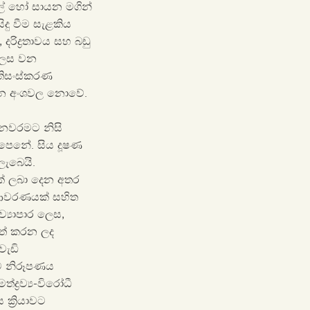
ල් හෝ සායන මගින්
දු වීම සැළකිය
දරිද්‍රතාවය සහ බඩු
 ලෙස වන
රතිසංස්කරණ
 දමන අංශවල නොවේ.
 ජනවරමට නිසි
පෙනේ. සිය දූෂණ
ලැබෙයි.
ක් ලබා දෙන අතර
ය ආවරණයක් සහිත
ව්‍යාපාර ලෙස,
යත් කරන ලද
වැඩි
ීම නිරූපණය
්‍රව්‍ය-විරෝධී
ක්‍රියාවට