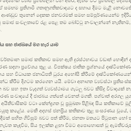
නෙක් ව්‍යාජ ප්‍රගතිශීලීන් වන අතර, ඇතිම් විට ප්‍රගතිශීලී දේ
 ඒ සමඟම ප්‍රතිගාමී ගතානුගතිකවාදයට ද සහාය දීමට මැළි නොවත
ආණඩුව තුනෙන් දෙකක ජනවරමක් සමඟ සම්පූර්ණයෙන්ම ඉදිරිය
 වූ සමාජ සංචලතාවේ රළ පෙළ තම බෝට්ටු නංවාලන්නේ නැතිනම්,
ය.
ුතිය සහ ජාජබයේ මග හැර යාම
 වර්තමාන සමාජ කතිකාව සමඟ ඇති දුරස්ථභාවය වඩාත් හොඳින් 
ංස්කරණ සඳහා ප්‍රවේශය තුළ ය. විපක්ෂය ජාතික ප්‍රශ්නයේ දෘෂ්ටි
ශ්නය සහ විධායක ජනාධිපති ධුරය අහෝසි කිරීමේ දෘෂ්ටිකෝණයෙන් 
බන්ධ කිරීම දිගටම කරගෙන යයි. මේවා අනාගත ව්‍යවස්ථා ප්‍රතිසංස
 බව සහ ඉතා වැදගත් ව්‍යවස්ථාමය ගැටලු බවට කිසිදු විවාදයක් 
සංස්කරණ සංවාදයේ දී ජාජබය ගත්තේ වෙනත් මගකි. පශ්චාත් අරගල යුගයේ
යිතිවාසිකම් වටා කේන්ද්‍රගත වූ ප්‍රමුඛතා පිළිබඳ සිය කතිකාවේ 
යුතු කළේය. මෙකී අදහස් ජනප්‍රිය කතිකාව තුළ සංසරණය වූයේ, 
බැඳීමක් සහිත ගිවිසුම් බවට පත් කිරීම, ජනතා මතයට පිටුපාන හෝ
් නැවත කැඳවීම, සිය ඉලක්ක ළඟා විමට අපොහොසත් වූ ඇමතිවරුන්