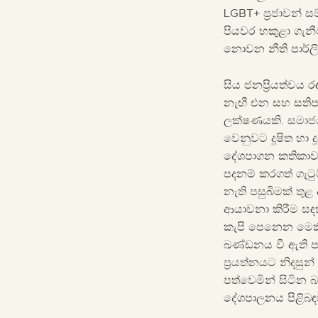
LGBT+ ප්‍රජාවන් සම
පියවර හකුළා ගැන
නොවන නීති පාර්ල
සිය ජනප්‍රියත්වය
නැඟී එන සහ සතිපතා
ලක්ෂණයකි. සමාජය
වෙනුවට දූෂිත හා
දේශපාගන කතිකාව ස
පදනම් කරගත් ගැටු
නැති පසුබිමක් තු
ආයාචනා කිරීම සඳහ
කැපි පෙනෙන මෙකී 
ඛණ්ඩනය වී ඇති පා
ප්‍රයත්නයට නිදස
පත්වෙමින් සිටින 
දේශපාලනය පිළිබඳ