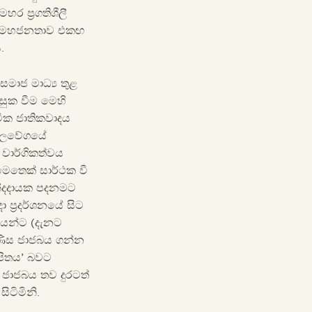
හර ප්‍රගතිශීලී
ී, “මහජනතාව එකඟ
.
මාජ මාධ්‍ය තුළ
්සුක වීම මෙහි
ික ජාතිකවාදය
 බලවේගයේ
 වාර්ගිකත්වය
මෙතෙක් සාර්ථක වී
ඡන්දදායක පදනමට
 ප්‍රදර්ශනයේ සිට
තයන්ට (දැනට
ිණිස ජාජබය ගන්න
පිතය’ බවට
 ජාජබය තව දුරටත්
ිටිමිනි.