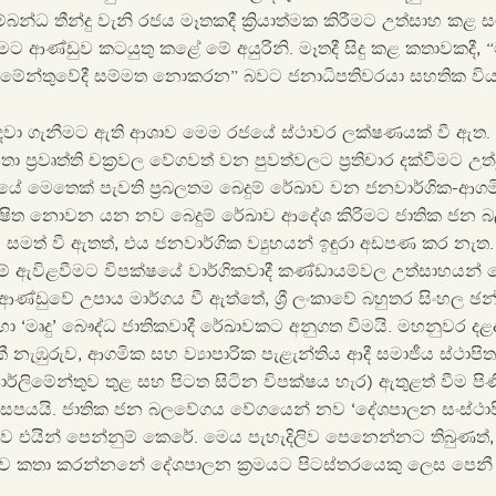
්බන්ධ තීන්දු වැනි රජය මෑතකදී ක්‍රියාත්මක කිරීමට උත්සාහ කළ සම
ීමට ආණ්ඩුව කටයුතු කළේ මේ අයුරිනි. මෑතදී සිදු කළ කතාවකද
ිමේන්තුවේදී සම්මත නොකරන” බවට ජනාධිපතිවරයා සහතික විය
 රඳවා ගැනීමට ඇති ආශාව මෙම රජයේ ස්ථාවර ලක්ෂණයක් වී ඇත. ස
 ප්‍රවෘත්ති චක්‍රවල වේගවත් වන පුවත්වලට ප්‍රතිචාර දක්වීමට උත
ේ මෙතෙක් පැවති ප්‍රබලතම බෙදුම් රේඛාව වන ජනවාර්ගික-ආගම
 දූෂිත නොවන යන නව බෙදුම් රේඛාව ආදේශ කිරිමට ජාතික ජන
මත් වී ඇතත්, එය ජනවාර්ගික ව්‍යුහයන් ඉඳුරා අඩපණ කර නැත.
ම් ඇවිළවීමට විපක්ෂයේ වාර්ගිකවාදී කණ්ඩායම්වල උත්සාහයන් 
ළ ආණ්ඩුවේ උපාය මාර්ගය වී ඇත්තේ, ශ්‍රී ලංකාවේ බහුතර සිංහල 
ා ‘මෘදු’ බෞද්ධ ජාතිකවාදී රේඛාවකට අනුගත වීමයි. මහනුවර දළදා
නැඹුරුව, ආගමික සහ ව්‍යාපාරික පැළැන්තිය ආදී සමාජීය ස්ථාපි
ර්ලිමේන්තුව තුළ සහ පිටත සිටින විපක්ෂය හැර) ඇතුළත් වීම ප
ුන් සපයයි. ජාතික ජන බලවේගය වේගයෙන් නව ‘දේශපාලන සංස්ථා
බව එයින් පෙන්නුම් කෙරේ. මෙය පැහැදිලිව පෙනෙන්නට තිබුණත්,
ව කතා කරන්නනේ දේශපාලන ක්‍රමයට පිටස්තරයෙකු ලෙස පෙනී ස