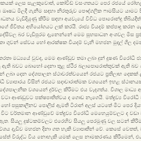
ර්ශකයක් ලෙස සැලකුවොත්, කෝවිඩ් වසංගතයට පෙර රජයේ රෝහ
 ඖෂධ මිලදී ගැනීම සඳහා නිරතුරුව පෞද්ගලික ෆාමසියට යාමට සි
ධනය වැඩිදියුණු කිරීම සඳහා අයවැයේ විවිධ පොරොන්දු තිබියදීත්, 
යාග‌ේ ජීවිතය අභියෝගයට ලක් කරයි. රාජ්‍ය වියදම් කප්පාදු කරන
්දේසිවල බර වැඩිපුරම දැනෙන්නේ මෙම සුභසාධන අංශවල මිස ප්‍
ී ලංකා ගුවන් සේවය හෝ ආරක්ෂක වියදම් වැනි මහජන මුදල් ගිල
්කරතා මධ්‍යයේ වුවද, මෙම ආණ්ඩුව තමා ලබා දුන් දූෂණ විරෝධී
ඇති බවට බොහෝ දෙනා තුළ ස්ථිර බලාපොරොත්තුවක් ඇති බව 
න් ලබා දෙන දේශපාලන ස්ථාවරත්වයෙන් රජයට ප්‍රතිලාභ දෙකක් 
ධී ව්‍යාපාරය විසින් රජයට සදාචාරාත්මක වශයෙන් ඉහළ ස්ථානය
දේශපාලනික වශයෙන් දුර්වල කිරිමට එය වැදගත්ය. විශාල මාධ්‍
 වටා ආණඩුවට පක්ෂපාතිත්වය ද ගොඩ නැගෙයි. මත්ද්‍රව්‍ය විරෝධී 
න හෝ පසුකාලීනව පොලිස් ඇමති ටිරාන් අලස් යටතේ මීට පෙර දි
 විට වර්තමාන ආණ්ඩුවේ මත්ද්‍රව්‍ය විරෝධී මෙහෙයුම්වලට ද වඩා 
ඇත. සියලු දුෂ්ටකම්වලට එරෙහිව සියලු පෙරමුණු වල සටන් කිර
ශය දැඩිව මහජන දිනා ගත හැකි ව්‍යාපෘතීන් වේ. කෙසේ වෙතත්, මත්ද
සි සේත් විරුද්ධ විය නොහැකි යමක් ලෙස නාමකරණය කිරීමෙන්, එය 