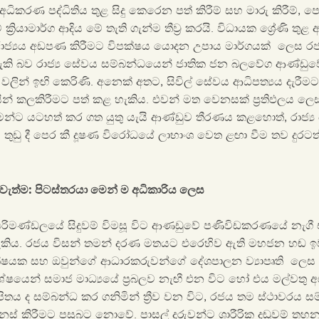
අධිකරණ පද්ධිතිය තුළ සිදු කෙරෙන පත් කිරීම් සහ මාරු කිරීම්, 
්‍රියාමාර්ග ආදිය මේ තැති ගැන්ම තීව්‍ර කරයි. විධායක ශ්‍රේණි ත
රාජ්‍යය අඩපණ කිරීමට විපක්ෂය යොදන උපාය මාර්ගයක් ලෙස රජය
ි බව රාජ්‍ය සේවය සම්බන්ධයෙන් ජාතික ජන බලවේග ආණ්ඩුවේ ප්
ින් ඉඟි කෙරිණි. අනෙක් අතට, සිවිල් සේවය ආධිපත්‍යය දැරීම
 කලකිරීමට පත් කළ හැකිය. එවන් මත වෙනසක් ප්‍රතිඵලය ලෙස, 
 තමන්ට යටහත් කර ගත යුතු යැයි ආණ්ඩුව තීරණය කළහොත්, රාජ්‍ය 
ුඩු දී පෙර කී දූෂණ විරෝධයේ ලාභාංශ වෙත ළඟා වීම තව දුරටත් 
වැත්ම: පිටස්තරයා මෙන් ම අධිකාරිය ලෙස
රිමණ්ඩලයේ සිදුවම් විමසූ විට ආණඩුවේ පණිවිඩකරණයේ නැගී
ැකිය. රජය විසන් තමන් දරණ මතයට එරෙහිව ඇති මහජන හඬ 
පක්ෂයක සහ ඔවුන්ගේ ආධාරකරුවන්ගේ දේශපාලන ව්‍යාපෘති ලෙස 
ශේෂයෙන් සමාජ මාධ්‍යයේ ප්‍රබලව නැඟී එන විට හෝ එය මල්වතු අස
පිතය ද සම්බන්ධ කර ගනිමින් ත්‍රීව වන විට, රජය තම ස්ථාවරය 
වෙනස් කිරීමට පසුබට නොවේ. පාසල් දරුවන්ට ශාරීරික දඬුවම් තහන