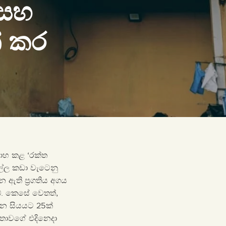
 සහ
් කර
සාහ කළ ‘රක්ත
ල්ල කඩා වැටෙනු
 ඇති ප්‍රගතිය අගය
බේ. කෙසේ වෙතත්,
 වන සියයට 25ක්
නතාවගේ එදිනෙදා