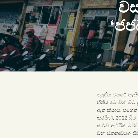
වස
‘ජජ
පසුගිය වසරේ මැත
භීතිය’මේ වන විට 
ඇත කියාය. එහෙත්,
කරමින්, 2022 සිට
සාර්ව-ආර්ථික මට්
වන ජනතාවගේ ජීවන