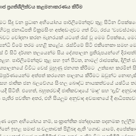
යාජ ප්‍රගතිශීලිත්වය කළමනාකරණය කිරීම
මට සිදු වන ප්‍රධාන අභියෝගය පාර්ලිමේන්තුව තුළ සිටින විපක්
ු ජනාධිපති වික්‍රමසිංහ අත්අඩංගුවට ගත් විට, රජය ‘ව්‍යවස්ථා
වට චෝදනා කරන බැනරයක් යටතේ රැස් වූ මෙම විපක්ෂය, ම
සන්ධි වීමේ තරම හෙළි කළේය. රැස්වීමේ සිටි එකිනෙකා සමඟ ම
ස් වී සිටි දර්ශන තලයෙන්ම සිය දේශපාලන ප්‍රතිරූපයන්ගේ දිරාප
කළහ. පාර්ලිමේන්තුව තුළ සහ ඉන් පිටත, නාමල් රාජපක්ෂ, දිලිත් ජ
දේශපාලනයේ විවිධ වෙස් මුහුණු ජනගත කිරීමට උත්සාහ කරමින් සි
 සම්පූර්ණයෙන්ම අත්පත් කරගෙන පාලනය කිරීමට ඔවුන්ට නොහැකි
 සහ ජාතික ජන බලවේගය සිංහල බෞද්ධ නායකත්වයේ යෂ්ටිය ත
 සිටිති. එහෙත්, බහුතරවාදී ජාතිකවාදයේ ‘මෘදු’ සහ ‘දැඩි’ අනු
පැතිර පවතින අතර, එහි සියලුම අනුවාද අවසානයේ දී ආධිපත්‍ය
ුණ දෙන අභියෝගය නම්, සංක්‍රාන්තික ඡන්දදායක පදනමක ඉල්ලීම් ස
නේ ඉහළ සමාජ සංචලතාවක් පිළිබඳ ඇති ‘ගොඩ යාමේ, අපේක්ෂාව